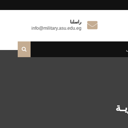
راسلنا
info@military.asu.edu.eg
ـة