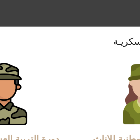
سكريـة
وطنية للإناث
دورة التربية ال